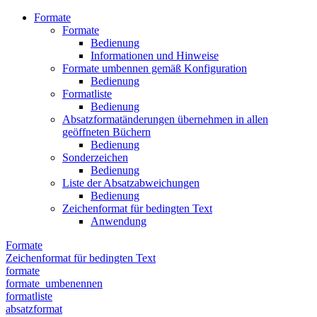
Formate
Formate
Bedienung
Informationen und Hinweise
Formate umbennen gemäß Konfiguration
Bedienung
Formatliste
Bedienung
Absatzformatänderungen übernehmen in allen
geöffneten Büchern
Bedienung
Sonderzeichen
Bedienung
Liste der Absatzabweichungen
Bedienung
Zeichenformat für bedingten Text
Anwendung
Formate
Zeichenformat für bedingten Text
formate
formate_umbenennen
formatliste
absatzformat